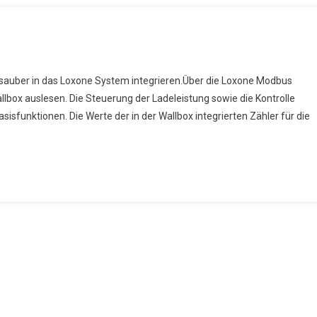
idelberg
ch sauber in das Loxone System integrieren.Über die Loxone Modbus
ergy
allbox auslesen. Die Steuerung der Ladeleistung sowie die Kontrolle
ntrol
sisfunktionen. Die Werte der in der Wallbox integrierten Zähler für die
xone