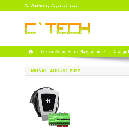
Skip
Donnerstag, August 06, 2026
to
content
Loxone Smart Home Playground
Orange 
MONAT:
AUGUST 2022