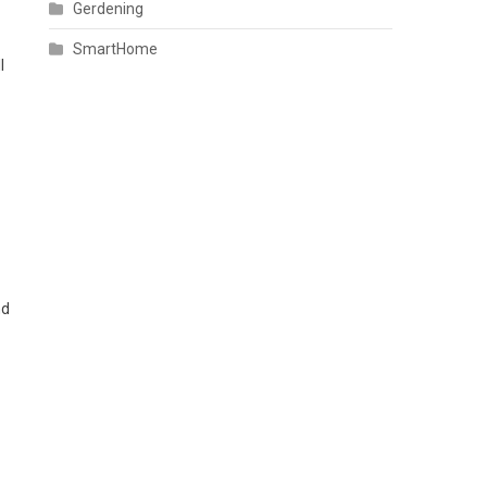
Gerdening
SmartHome
l
nd