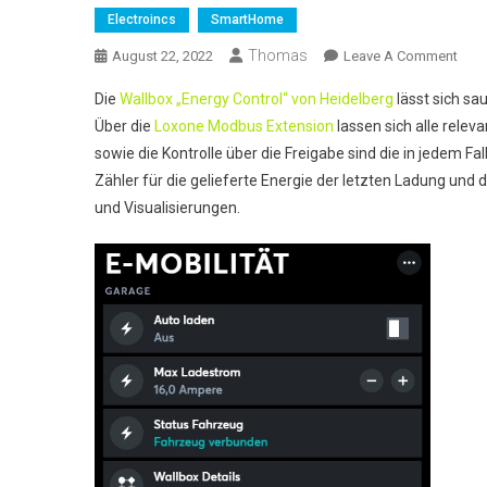
Electroincs
SmartHome
Thomas
On
August 22, 2022
Leave A Comment
Heid
Die
Wallbox „Energy Control“ von Heidelberg
lässt sich sa
Ener
Über die
Loxone Modbus Extension
lassen sich alle relev
Cont
sowie die Kontrolle über die Freigabe sind die in jedem Fa
&
Zähler für die gelieferte Energie der letzten Ladung un
Lox
und Visualisierungen.