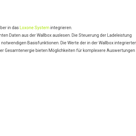
elberg
uber in das
Loxone Syst
em
integrieren.
gy
anten Daten aus der Wallbox auslesen. Die Steuerung der Ladeleistung
rol
ll notwendigen Basisfunktionen. Die Werte der in der Wallbox integrierte
d der Gesamtenergie bieten Möglichkeiten für komplexere Auswertungen
one