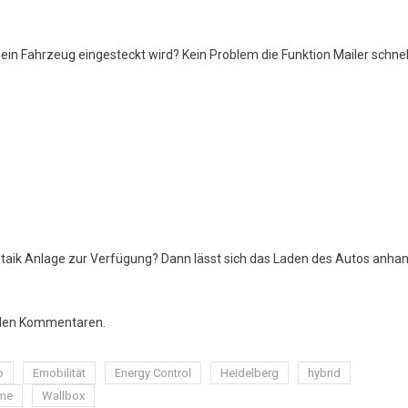
n Fahrzeug eingesteckt wird? Kein Problem die Funktion Mailer schnel
ltaik Anlage zur Verfügung? Dann lässt sich das Laden des Autos anha
n den Kommentaren.
o
Emobilität
Energy Control
Heidelberg
hybrid
me
Wallbox