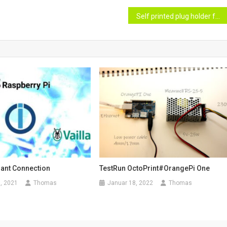
Self printed plug holder for EV
lant Connection
TestRun OctoPrint#OrangePi One
, 2021
Thomas
Januar 18, 2022
Thomas