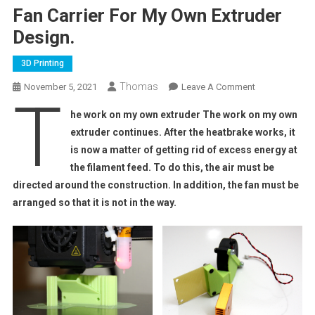
Fan Carrier For My Own Extruder
Design.
3D Printing
Thomas
On
November 5, 2021
Leave A Comment
T
Fan
he work on my own extruder The work on my own
Carrier
extruder continues. After the heatbrake works, it
For
is now a matter of getting rid of excess energy at
My
the filament feed. To do this, the air must be
Own
Extruder
directed around the construction. In addition, the fan must be
Design.
arranged so that it is not in the way.